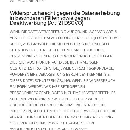
Widerruf unberührt.
Widerspruchsrecht gegen die Datenerhebung
in besonderen Fällen sowie gegen
Direktwerbung (Art. 21 DSGVO)
WENN DIE DATENVERARBEITUNG AUF GRUNDLAGE VON ART. 6
ABS. 1 LIT. E ODER F DSGVO ERFOLGT, HABEN SIE JEDERZEIT DAS
RECHT, AUS GRÜNDEN, DIE SICH AUS IHRER BESONDEREN
SITUATION ERGEBEN, GEGEN DIE VERARBEITUNG IHRER
PERSONENBEZOGENEN DATEN WIDERSPRUCH EINZULEGEN;
DIES GILT AUCH FÜR EIN AUF DIESE BESTIMMUNGEN
GESTÜTZTES PROFILING. DIE JEWEILIGE RECHTSGRUNDLAGE,
AUF DENEN EINE VERARBEITUNG BERUHT, ENTNEHMEN SIE
DIESER DATENSCHUTZERKLÄRUNG. WENN SIE WIDERSPRUCH
EINLEGEN, WERDEN WIR IHRE BETROFFENEN
PERSONENBEZOGENEN DATEN NICHT MEHR VERARBEITEN, ES
SEI DENN, WIR KÖNNEN ZWINGENDE SCHUTZWÜRDIGE
GRÜNDE FÜR DIE VERARBEITUNG NACHWEISEN, DIE IHRE
INTERESSEN, RECHTE UND FREIHEITEN ÜBERWIEGEN ODER DIE
VERARBEITUNG DIENT DER GELTENDMACHUNG, AUSÜBUNG
ODER VERTEIDIGUNG VON RECHTSANSPRÜCHEN
(WIDERSPRUCH NACH ART. 21 ABS. 1 DSGVO).