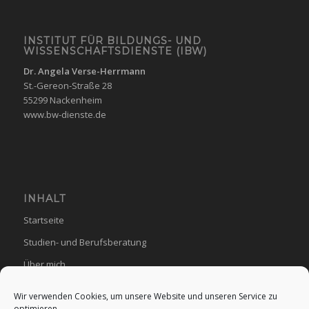
INSTITUT FÜR BILDUNGS- UND
WISSENSCHAFTSDIENSTE (IBW)
Dr. Angela Verse-Herrmann
St.-Gereon-Straße 28
55299 Nackenheim
www.bw-dienste.de
INHALT
Startseite
Studien- und Berufsberatung
Über mich
Publikationen
Wir verwenden Cookies, um unsere Website und unseren Service zu
Kontakt
optimieren.