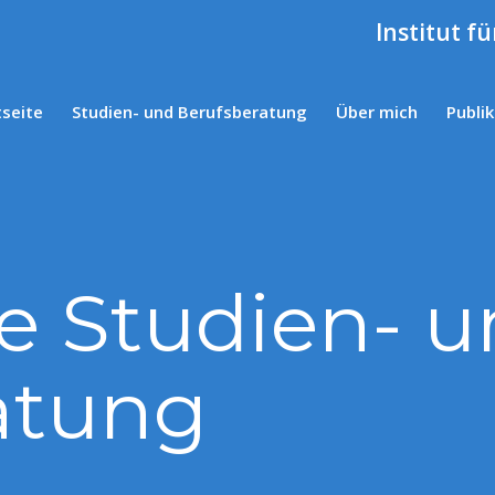
Institut f
tseite
Studien- und Berufsberatung
Über mich
Publi
le Studien- 
atung